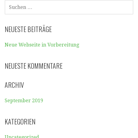
S
U
C
H
NEUESTE BEITRÄGE
E
N
Neue Webseite in Vorbereitung
N
A
C
NEUESTE KOMMENTARE
H
:
ARCHIV
September 2019
KATEGORIEN
Uncategorized